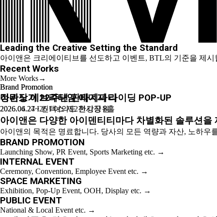
Leading the
Creative
Setting the
Standard
아이앤은 크리에이티브를 선도하고 이벤트, BTL의 기준을 제시
Recent Works
More Works→
Brand Promotion
Brand Promotion
Internal Event
Internal Event
Internal Event
Brand Promotion
Brand Promotion
Internal Event
2025 LUXUS MASTERS PRO_AM
마비노기 22주년 판타지파티
정관장 에브리타임 에너지 라이딩 POP-UP
HDC 창립50주년 기념식
2026 렉서스 딜러 컨벤션
2025 삼구 하모니 콘서트
알리 익스프레스 광군제 팝업스토어
한진그룹 80주년 기념식
2025.10.28 I 페럼클럽CC
2026.06.27 I 킨텍스 제2전시장 8홀
2026.04.24~26 I 여의도 한강공원
2026.03.18 I 서울드래곤시티
2026.02.10 I 신라호텔 다이너스티홀
2025.12.26 I 그랜드인터컨티넨탈 서울파르나스 그랜드볼룸
2025.11.07~09 I 성수동 노바포탈
2025.10.23 I 그랜드하얏트서울
아이앤은
다양한 아이덴티티마다 차별화된 솔루션을 
아이앤의 목적은 명료합니다.
당사의 모든 역량과 자산, 노하우
BRAND PROMOTION
Launching Show, PR Event, Sports Marketing etc.
→
INTERNAL EVENT
Ceremony, Convention, Employee Event etc.
→
SPACE MARKETING
Exhibition, Pop-Up Event, OOH, Display etc.
→
PUBLIC EVENT
National & Local Event etc.
→