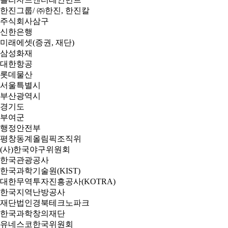
한진그룹/ ㈜한진, 한진칼
주식회사삼구
신한은행
미래에셋(증권, 재단)
삼성화재
대한항공
롯데물산
서울특별시
부산광역시
경기도
부여군
행정안전부
평창동계올림픽조직위
(사)한국야구위원회
한국관광공사
한국과학기술원(KIST)
대한무역투자진흥공사(KOTRA)
한국지역난방공사
재단법인경북테크노파크
한국과학창의재단
유네스코한국위원회