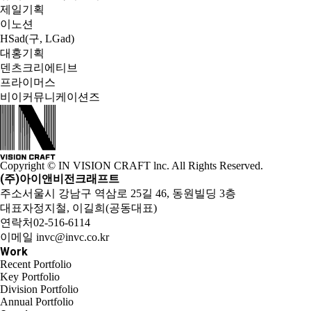
제일기획
이노션
HSad(구, LGad)
대홍기획
덴츠크리에티브
프라이머스
비이커뮤니케이션즈
Copyright © IN VISION CRAFT lnc.
All Rights Reserved.
(주)아이앤비전크래프트
주소
서울시 강남구 역삼로 25길 46, 동원빌딩 3층
대표자
정지철, 이길희(공동대표)
연락처
02-516-6114
이메일
invc@invc.co.kr
Work
Recent Portfolio
Key Portfolio
Division Portfolio
Annual Portfolio