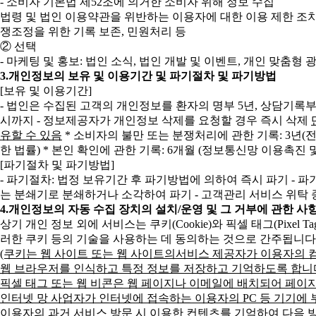
- 소비자 기본법 제52조에 의거한 소비자 위해 정보 수집
법령 및 법인 이용약관을 위반하는 이용자에 대한 이용 제한 조치,
쟁조정을 위한 기록 보존, 민원처리 등
② 선택
- 마케팅 및 홍보: 법인 소식, 법인 개발 및 이벤트, 개인 맞춤형
3.
개인정보의 보유 및 이용기간 및 파기절차 및 파기방법
[보유 및 이용기간]
- 법인은 수집된 고객의 개인정보를 환자의 명부 5년, 상담기록부
시까지
- 정보제공자가 개인정보 삭제를 요청할 경우 즉시 삭제
유할 수 있음
* 소비자의 불만 또는 분쟁처리에 관한 기록: 3년
한 법률)
* 본인 확인에 관한 기록: 6개월 (정보통신망 이용촉진 
[파기절차 및 파기방법]
- 파기절차: 법정 보유기간 후 파기방법에 의하여 즉시 파기
- 
는 분쇄기로 분쇄하거나 소각하여 파기
- 고객관리 서비스 위탁 
4.
개인정보의 자동 수집 장치의 설치/운영 및 그 거부에 관한 사
상기 개인 정보 외에 서비스는 쿠키(Cookie)와 픽셀 태그(Pixel
러한 쿠키 등의 기술을 사용하는 데 동의하는 것으로 간주됩니다
(쿠키는 웹 사이트 또는 웹 사이트의서비스 제공자가 이용자의 
웹 브라우저를 인식하고 특정 정보를 저장하고 기억하도록 합니
픽셀 태그 또는 웹 비콘은 웹 페이지나 이메일에 배치되어 페이
인터넷 망 사업자가 인터넷에 접속하는 이용자의 PC 등 기기에 
이용자의 과거 서비스 방문 시 이용한 컨텐츠를 기억하여 다음 